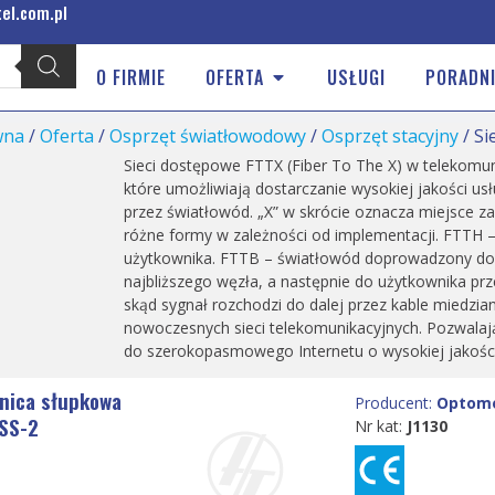
el.com.pl
O FIRMIE
OFERTA
USŁUGI
PORADNI
wna
/
Oferta
/
Osprzęt światłowodowy
/
Osprzęt stacyjny
/ Si
Sieci dostępowe FTTX (Fiber To The X) w telekomuni
które umożliwiają dostarczanie wysokiej jakości usł
przez światłowód. „X” w skrócie oznacza miejsce za
różne formy w zależności od implementacji. FTTH 
użytkownika. FTTB – światłowód doprowadzony do b
najbliższego węzła, a następnie do użytkownika pr
skąd sygnał rozchodzi do dalej przez kable miedz
nowoczesnych sieci telekomunikacyjnych. Pozwala
do szerokopasmowego Internetu o wysokiej jakości 
znica słupkowa
Producent:
Optom
PSS-2
Nr kat:
J1130