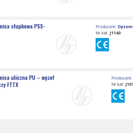
znica słupkowa PSS-
Producent:
Optom
4
Nr kat:
J1140
nica uliczna PU – węzeł
Producent
czy FTTX
Nr kat:
J10