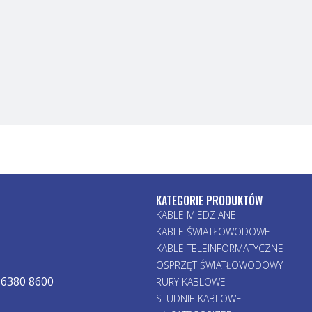
KATEGORIE PRODUKTÓW
KABLE MIEDZIANE
KABLE ŚWIATŁOWODOWE
KABLE TELEINFORMATYCZNE
OSPRZĘT ŚWIATŁOWODOWY
 6380 8600
RURY KABLOWE
STUDNIE KABLOWE