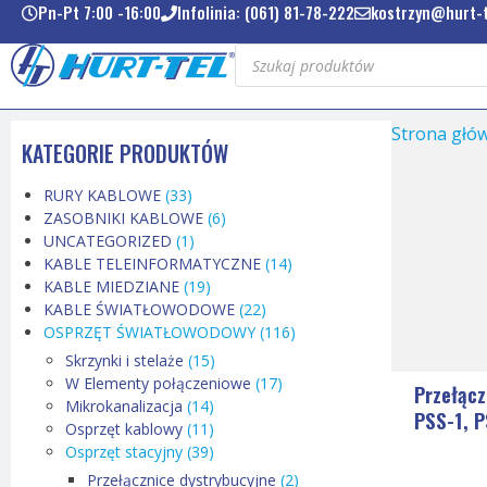
Pn-Pt 7:00 -16:00
Infolinia: (061) 81-78-222
kostrzyn@hurt-t
Strona głó
KATEGORIE PRODUKTÓW
RURY KABLOWE
(33)
ZASOBNIKI KABLOWE
(6)
UNCATEGORIZED
(1)
KABLE TELEINFORMATYCZNE
(14)
KABLE MIEDZIANE
(19)
KABLE ŚWIATŁOWODOWE
(22)
OSPRZĘT ŚWIATŁOWODOWY
(116)
Skrzynki i stelaże
(15)
W Elementy połączeniowe
(17)
Przełąc
Mikrokanalizacja
(14)
PSS-1, 
Osprzęt kablowy
(11)
Osprzęt stacyjny
(39)
Przełącznice dystrybucyjne
(2)