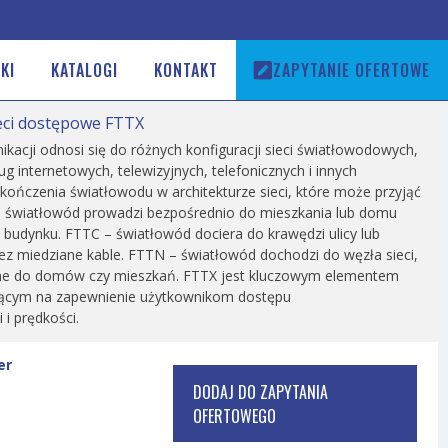
KI
KATALOGI
KONTAKT
ZAPYTANIE OFERTOWE
eci dostępowe FTTX
kacji odnosi się do różnych konfiguracji sieci światłowodowych,
ug internetowych, telewizyjnych, telefonicznych i innych
kończenia światłowodu w architekturze sieci, które może przyjąć
– światłowód prowadzi bezpośrednio do mieszkania lub domu
udynku. FTTC – światłowód dociera do krawędzi ulicy lub
zez miedziane kable. FTTN – światłowód dochodzi do węzła sieci,
iane do domów czy mieszkań. FTTX jest kluczowym elementem
jącym na zapewnienie użytkownikom dostępu
i prędkości.
er
DODAJ DO ZAPYTANIA
OFERTOWEGO