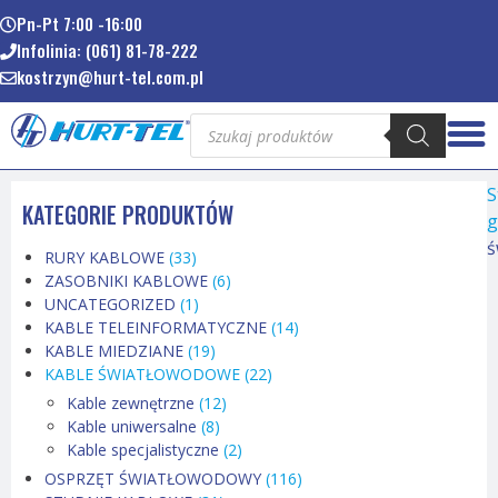
Pn-Pt 7:00 -16:00
Infolinia: (061) 81-78-222
kostrzyn@hurt-tel.com.pl
S
KATEGORIE PRODUKTÓW
g
ś
RURY KABLOWE
(33)
ZASOBNIKI KABLOWE
(6)
UNCATEGORIZED
(1)
KABLE TELEINFORMATYCZNE
(14)
KABLE MIEDZIANE
(19)
KABLE ŚWIATŁOWODOWE
(22)
Kable zewnętrzne
(12)
Kable uniwersalne
(8)
Kable specjalistyczne
(2)
OSPRZĘT ŚWIATŁOWODOWY
(116)