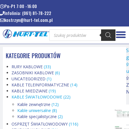
Pn-Pt 7:00 -16:00
Infolinia: (061) 81-78-222
kostrzyn@hurt-tel.com.pl
S
KATEGORIE PRODUKTÓW
g
ś
RURY KABLOWE
(33)
u
ZASOBNIKI KABLOWE
(6)
ś
UNCATEGORIZED
(1)
KABLE TELEINFORMATYCZNE
(14)
KABLE MIEDZIANE
(19)
KABLE ŚWIATŁOWODOWE
(22)
Kable zewnętrzne
(12)
Kable uniwersalne
(8)
Kable specjalistyczne
(2)
OSPRZĘT ŚWIATŁOWODOWY
(116)