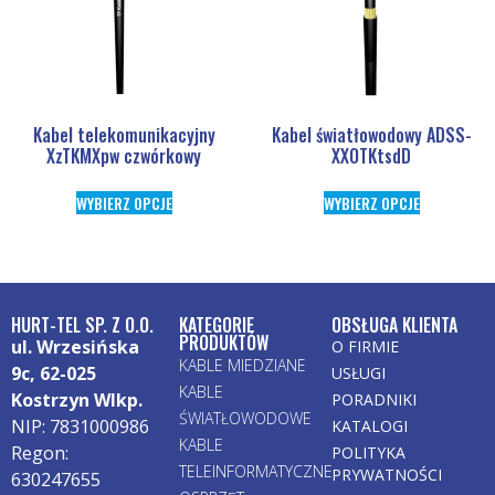
Kabel telekomunikacyjny
Kabel światłowodowy ADSS-
XzTKMXpw czwórkowy
XXOTKtsdD
WYBIERZ OPCJE
WYBIERZ OPCJE
HURT-TEL SP. Z O.O.
KATEGORIE
OBSŁUGA KLIENTA
PRODUKTÓW
ul. Wrzesińska
O FIRMIE
KABLE MIEDZIANE
9c, 62-025
USŁUGI
KABLE
Kostrzyn Wlkp.
PORADNIKI
ŚWIATŁOWODOWE
NIP: 7831000986
KATALOGI
KABLE
Regon:
POLITYKA
TELEINFORMATYCZNE
PRYWATNOŚCI
630247655