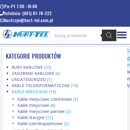
Pn-Pt 7:00 -16:00
Infolinia: (061) 81-78-222
kostrzyn@hurt-tel.com.pl
S
KATEGORIE PRODUKTÓW
g
m
RURY KABLOWE
(33)
ZASOBNIKI KABLOWE
(6)
n
UNCATEGORIZED
(1)
KABLE TELEINFORMATYCZNE
(14)
KABLE MIEDZIANE
(19)
Kable miejscowe czwórkowe
(3)
Kable miejscowe
(8)
Kable miejscowe parowe
(2)
Kable stacyjne
(11)
Kable szerokopasmowe
(2)