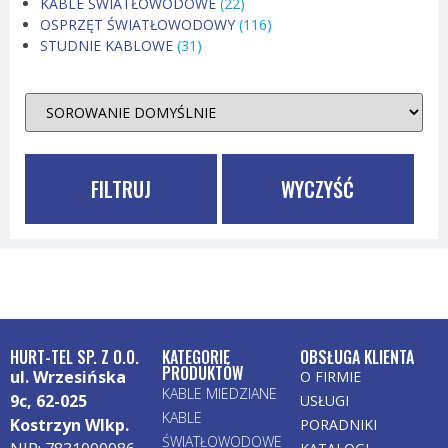
KABLE ŚWIATŁOWODOWE
(22)
OSPRZĘT ŚWIATŁOWODOWY
(116)
STUDNIE KABLOWE
(31)
FILTRUJ
WYCZYŚĆ
HURT-TEL SP. Z O.O.
KATEGORIE
OBSŁUGA KLIENTA
PRODUKTÓW
ul. Wrzesińska
O FIRMIE
KABLE MIEDZIANE
9c, 62-025
USŁUGI
KABLE
Kostrzyn Wlkp.
PORADNIKI
ŚWIATŁOWODOWE