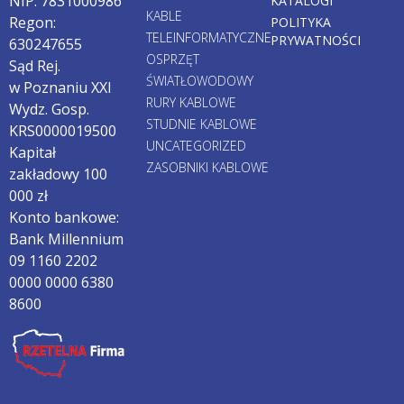
NIP: 7831000986
KATALOGI
KABLE
Regon:
POLITYKA
TELEINFORMATYCZNE
PRYWATNOŚCI
630247655
OSPRZĘT
Sąd Rej.
ŚWIATŁOWODOWY
w Poznaniu XXI
RURY KABLOWE
Wydz. Gosp.
STUDNIE KABLOWE
KRS0000019500
UNCATEGORIZED
Kapitał
ZASOBNIKI KABLOWE
zakładowy 100
000 zł
Konto bankowe:
Bank Millennium
09 1160 2202
0000 0000 6380
8600