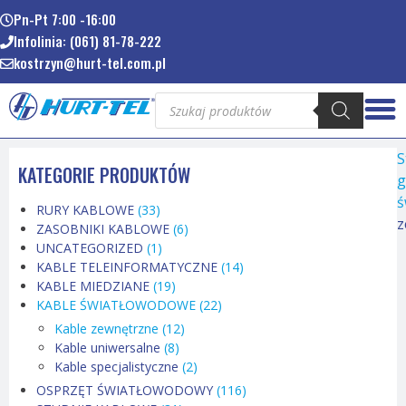
Pn-Pt 7:00 -16:00
Infolinia: (061) 81-78-222
kostrzyn@hurt-tel.com.pl
S
KATEGORIE PRODUKTÓW
g
ś
RURY KABLOWE
(33)
z
ZASOBNIKI KABLOWE
(6)
UNCATEGORIZED
(1)
KABLE TELEINFORMATYCZNE
(14)
KABLE MIEDZIANE
(19)
KABLE ŚWIATŁOWODOWE
(22)
Kable zewnętrzne
(12)
Kable uniwersalne
(8)
Kable specjalistyczne
(2)
OSPRZĘT ŚWIATŁOWODOWY
(116)