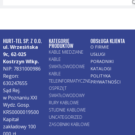
HURT-TEL SP. Z O.O.
KATEGORIE
OBSŁUGA KLIENTA
PRODUKTÓW
ul. Wrzesińska
O FIRMIE
KABLE MIEDZIANE
9c, 62-025
USŁUGI
KABLE
Kostrzyn Wlkp.
PORADNIKI
ŚWIATŁOWODOWE
NIP: 7831000986
KATALOGI
KABLE
Regon:
POLITYKA
TELEINFORMATYCZNE
PRYWATNOŚCI
630247655
OSPRZĘT
Sąd Rej.
ŚWIATŁOWODOWY
w Poznaniu XXI
RURY KABLOWE
Wydz. Gosp.
STUDNIE KABLOWE
KRS0000019500
UNCATEGORIZED
Kapitał
ZASOBNIKI KABLOWE
zakładowy 100
000 zł