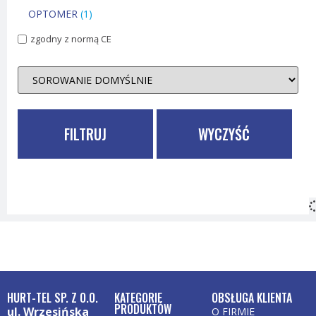
OPTOMER
(1)
zgodny z normą CE
FILTRUJ
WYCZYŚĆ
HURT-TEL SP. Z O.O.
KATEGORIE
OBSŁUGA KLIENTA
PRODUKTÓW
ul. Wrzesińska
O FIRMIE