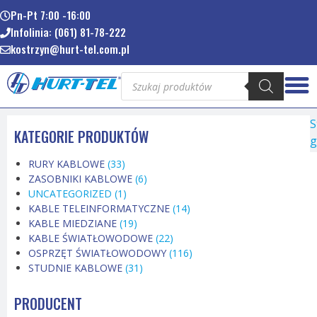
Pn-Pt 7:00 -16:00
Infolinia: (061) 81-78-222
kostrzyn@hurt-tel.com.pl
S
KATEGORIE PRODUKTÓW
g
RURY KABLOWE
(33)
ZASOBNIKI KABLOWE
(6)
UNCATEGORIZED
(1)
KABLE TELEINFORMATYCZNE
(14)
KABLE MIEDZIANE
(19)
KABLE ŚWIATŁOWODOWE
(22)
OSPRZĘT ŚWIATŁOWODOWY
(116)
STUDNIE KABLOWE
(31)
PRODUCENT