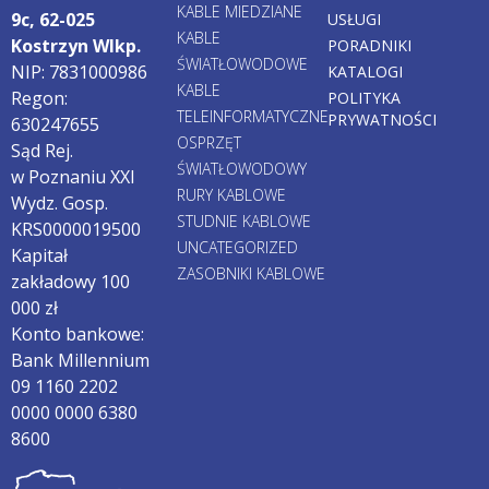
KABLE MIEDZIANE
9c, 62-025
USŁUGI
KABLE
Kostrzyn Wlkp.
PORADNIKI
ŚWIATŁOWODOWE
NIP: 7831000986
KATALOGI
KABLE
Regon:
POLITYKA
TELEINFORMATYCZNE
PRYWATNOŚCI
630247655
OSPRZĘT
Sąd Rej.
ŚWIATŁOWODOWY
w Poznaniu XXI
RURY KABLOWE
Wydz. Gosp.
STUDNIE KABLOWE
KRS0000019500
UNCATEGORIZED
Kapitał
ZASOBNIKI KABLOWE
zakładowy 100
000 zł
Konto bankowe:
Bank Millennium
09 1160 2202
0000 0000 6380
8600