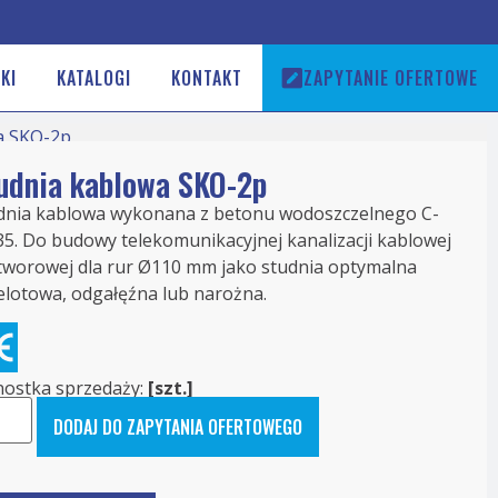
KI
KATALOGI
KONTAKT
ZAPYTANIE OFERTOWE
a SKO-2p
udnia kablowa SKO-2p
dnia kablowa wykonana z betonu wodoszczelnego C-
35. Do budowy telekomunikacyjnej kanalizacji kablowej
tworowej dla rur Ø110 mm jako studnia optymalna
elotowa, odgałęźna lub narożna.
nostka sprzedaży:
[szt.]
DODAJ DO ZAPYTANIA OFERTOWEGO