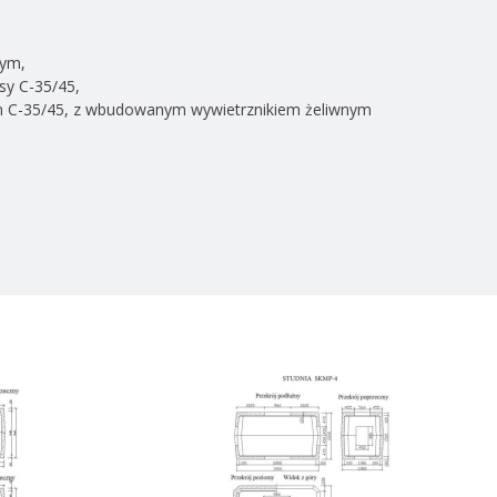
wym,
sy C-35/45,
m C-35/45, z wbudowanym wywietrznikiem żeliwnym