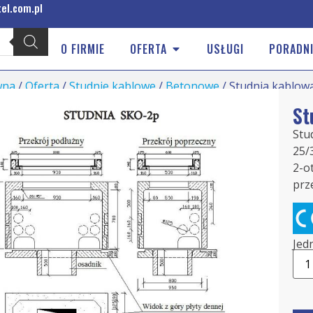
el.com.pl
O FIRMIE
OFERTA
USŁUGI
PORADNI
wna
/
Oferta
/
Studnie kablowe
/
Betonowe
/ Studnia kablow
St
Stu
25/
2-o
prz
Jed