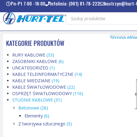
Pn-Pt 7:00 -16:00
Infolinia: (061) 81-78-222
kostrzyn@hurt-t
Strona głó
KATEGORIE PRODUKTÓW
RURY KABLOWE
(33)
ZASOBNIKI KABLOWE
(6)
UNCATEGORIZED
(1)
KABLE TELEINFORMATYCZNE
(14)
KABLE MIEDZIANE
(19)
KABLE ŚWIATŁOWODOWE
(22)
OSPRZĘT ŚWIATŁOWODOWY
(116)
STUDNIE KABLOWE
(31)
Betonowe
(26)
Elementy
(6)
Z tworzywa sztucznego
(5)