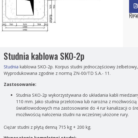
Pro
Nr k
Studnia kablowa SKO-2p
Studnia
kablowa SKO-2p. Korpus studni jednoczęściowy żelbetowy
Wyprodukowana zgodnie z normą ZN-00/TD S.A.- 11.
Zastosowanie:
Studnia SKO-2p wykorzystywana do układania kabli miedziany
110 mm. Jako studnia przelotowa lub narożna z możliwością 
światłowodowych ma zastosowanie do 4 rur kanalizacji o śr
możliwością nałożenia studni na wcześniej ułożone rury.
Ciężar studni z płytą denną 715 kg + 200 kg.
Wyposażenie kompletnej studni: