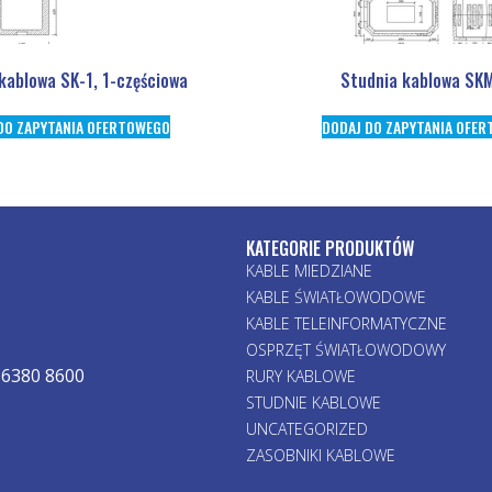
kablowa SK-1, 1-częściowa
Studnia kablowa SK
DO ZAPYTANIA OFERTOWEGO
DODAJ DO ZAPYTANIA OFE
KATEGORIE PRODUKTÓW
KABLE MIEDZIANE
KABLE ŚWIATŁOWODOWE
KABLE TELEINFORMATYCZNE
OSPRZĘT ŚWIATŁOWODOWY
 6380 8600
RURY KABLOWE
STUDNIE KABLOWE
UNCATEGORIZED
ZASOBNIKI KABLOWE