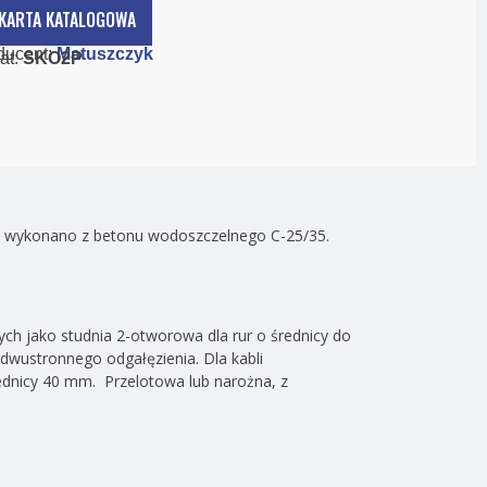
KARTA KATALOGOWA
ducent:
Matuszczyk
at:
SKO2P
, wykonano z betonu wodoszczelnego C-25/35.
ch jako studnia 2-otworowa dla rur o średnicy do
dwustronnego odgałęzienia. Dla kabli
ednicy 40 mm. Przelotowa lub narożna, z