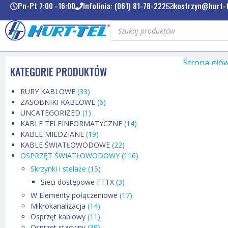
Pn-Pt 7:00 -16:00
Infolinia: (061) 81-78-222
kostrzyn@hurt-t
Strona głó
KATEGORIE PRODUKTÓW
RURY KABLOWE
(33)
ZASOBNIKI KABLOWE
(6)
UNCATEGORIZED
(1)
KABLE TELEINFORMATYCZNE
(14)
KABLE MIEDZIANE
(19)
KABLE ŚWIATŁOWODOWE
(22)
OSPRZĘT ŚWIATŁOWODOWY
(116)
Skrzynki i stelaże
(15)
Sieci dostępowe FTTX
(3)
W Elementy połączeniowe
(17)
Mikrokanalizacja
(14)
Osprzęt kablowy
(11)
Osprzęt stacyjny
(39)