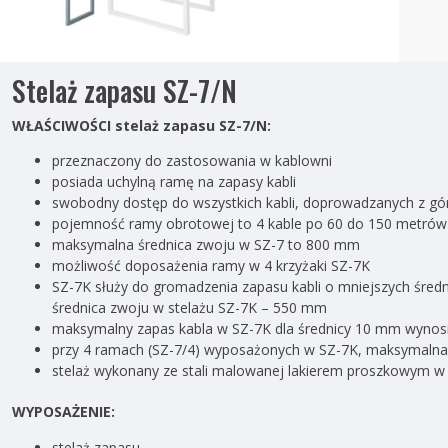
Stelaż zapasu SZ-7/N
WŁAŚCIWOŚCI stelaż zapasu SZ-7/N:
przeznaczony do zastosowania w kablowni
posiada uchylną ramę na zapasy kabli
swobodny dostęp do wszystkich kabli, doprowadzanych z góry
pojemność ramy obrotowej to 4 kable po 60 do 150 metrów
maksymalna średnica zwoju w SZ-7 to 800 mm
możliwość doposażenia ramy w 4 krzyżaki SZ-7K
SZ-7K służy do gromadzenia zapasu kabli o mniejszych śre
średnica zwoju w stelażu SZ-7K – 550 mm
maksymalny zapas kabla w SZ-7K dla średnicy 10 mm wynos
przy 4 ramach (SZ-7/4) wyposażonych w SZ-7K, maksymalna 
stelaż wykonany ze stali malowanej lakierem proszkowym w
WYPOSAŻENIE:
stelaż zapasu