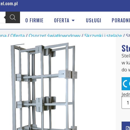
el.com.pl
O FIRMIE
OFERTA
USŁUGI
PORADNI
wna
/
Oferta
/
Osprzęt światłowodowy
/
Skrzynki i stelaże
/ S
St
Ste
w k
do 
Jed