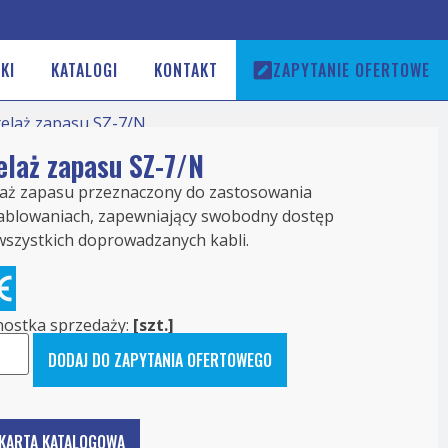
KI
KATALOGI
KONTAKT
ZAPYTANIE OFERTOWE
telaż zapasu SZ-7/N
elaż zapasu SZ-7/N
laż zapasu przeznaczony do zastosowania
ablowaniach, zapewniający swobodny dostęp
wszystkich doprowadzanych kabli.
nostka sprzedaży:
[szt.]
DODAJ DO ZAPYTANIA OFERTOWEGO
KARTA KATALOGOWA