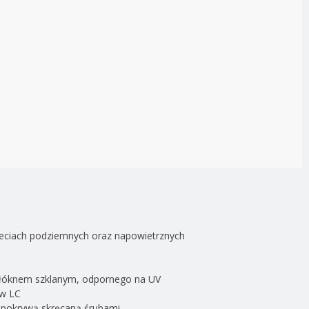
eciach podziemnych oraz napowietrznych
óknem szklanym, odpornego na UV
ów LC
 pokrywą skręcaną śrubami