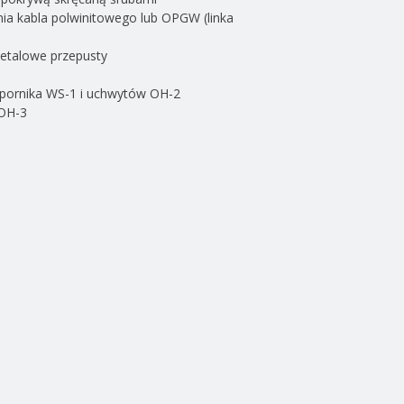
 kabla polwinitowego lub OPGW (linka
etalowe przepusty
ornika WS-1 i uchwytów OH-2
 OH-3