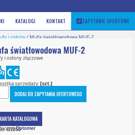
KI
KATALOGI
KONTAKT
ZAPYTANIE OFERTOWE
fy i osłony
/ Mufa światłowodowa MUF-2
fa światłowodowa MUF-2
y i osłony złączowe
nostka sprzedaży:
[szt.]
DODAJ DO ZAPYTANIA OFERTOWEGO
KARTA KATALOGOWA
ducent:
Optomer
at:
G1050