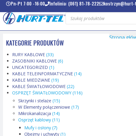
Pn-Pt 7:00 -16:00
Infolinia: (061) 81-78-222
kostrzyn@hurt-t
Strona głó
KATEGORIE PRODUKTÓW
RURY KABLOWE
(33)
ZASOBNIKI KABLOWE
(6)
UNCATEGORIZED
(1)
KABLE TELEINFORMATYCZNE
(14)
KABLE MIEDZIANE
(19)
KABLE ŚWIATŁOWODOWE
(22)
OSPRZĘT ŚWIATŁOWODOWY
(116)
Skrzynki i stelaże
(15)
W Elementy połączeniowe
(17)
Mikrokanalizacja
(14)
Osprzęt kablowy
(11)
Mufy i osłony
(7)
Obejmy i uchwyty
(1)