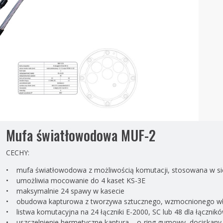
Mufa światłowodowa MUF-2
CECHY:
• mufa światłowodowa z możliwością komutacji, stosowana w si
• umożliwia mocowanie do 4 kaset KS-3E
• maksymalnie 24 spawy w kasecie
• obudowa kapturowa z tworzywa sztucznego, wzmocnionego wł
• listwa komutacyjna na 24 łączniki E-2000, SC lub 48 dla łącznik
• uszczelnienie hermetyczne kaptura – o-ring gumowy, dociskany