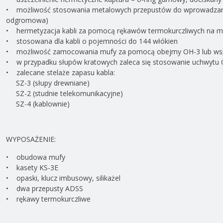
• możliwość stosowania metalowych przepustów do wprowadzania
odgromowa)
• hermetyzacja kabli za pomocą rękawów termokurczliwych na m
• stosowana dla kabli o pojemności do 144 włókien
• możliwość zamocowania mufy za pomocą obejmy OH-3 lub wsp
• w przypadku słupów kratowych zaleca się stosowanie uchwytu
• zalecane stelaże zapasu kabla:
SZ-3 (słupy drewniane)
SZ-2 (studnie telekomunikacyjne)
SZ-4 (kablownie)
WYPOSAŻENIE:
• obudowa mufy
• kasety KS-3E
• opaski, klucz imbusowy, silikażel
• dwa przepusty ADSS
• rękawy termokurczliwe