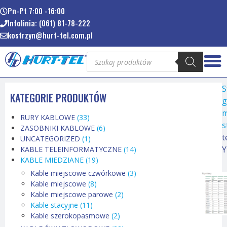
Pn-Pt 7:00 -16:00
Infolinia: (061) 81-78-222
kostrzyn@hurt-tel.com.pl
S
KATEGORIE PRODUKTÓW
g
m
RURY KABLOWE
(33)
s
ZASOBNIKI KABLOWE
(6)
t
UNCATEGORIZED
(1)
Y
KABLE TELEINFORMATYCZNE
(14)
KABLE MIEDZIANE
(19)
Kable miejscowe czwórkowe
(3)
Kable miejscowe
(8)
Kable miejscowe parowe
(2)
Kable stacyjne
(11)
Kable szerokopasmowe
(2)