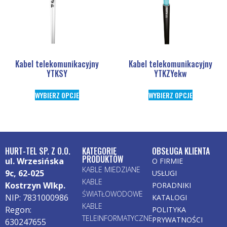
Kabel telekomunikacyjny
Kabel telekomunikacyjny
YTKSY
YTKZYekw
WYBIERZ OPCJE
WYBIERZ OPCJE
HURT-TEL SP. Z O.O.
KATEGORIE
OBSŁUGA KLIENTA
PRODUKTÓW
ul. Wrzesińska
O FIRMIE
KABLE MIEDZIANE
9c, 62-025
USŁUGI
KABLE
Kostrzyn Wlkp.
PORADNIKI
ŚWIATŁOWODOWE
NIP: 7831000986
KATALOGI
KABLE
Regon:
POLITYKA
TELEINFORMATYCZNE
PRYWATNOŚCI
630247655